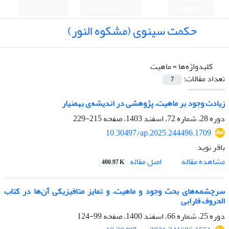
English
ورود به سامانه
ثبت نام
حکمت سینوی (مشکوه النور)
کلیدواژه‌ها =
ماهیت
تعداد مقالات:
7
زیادت وجود بر ماهیت، پژوهشی در اندیشه‌ی بهمنیار
دوره 28، شماره 72، اسفند 1403، صفحه
215-229
10.30497/ap.2025.244496.1709
باقر نوید
اصل مقاله
مشاهده مقاله
400.97 K
سرچشمه‌های بحث وجود و ماهیت، و تمایز متافیزیکی آن‌ها در کتاب
الحروف فارابی
دوره 25، شماره 66، اسفند 1400، صفحه
99-124