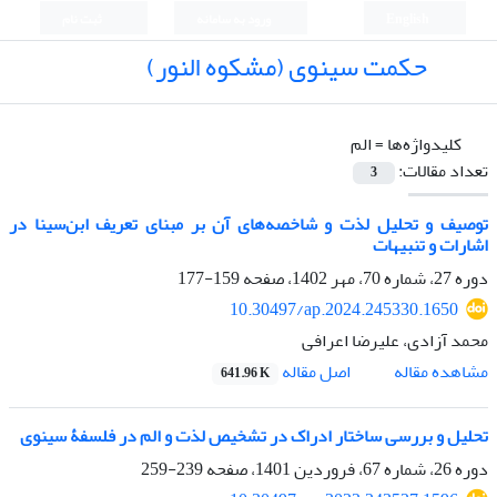
English
ورود به سامانه
ثبت نام
حکمت سینوی (مشکوه النور)
کلیدواژه‌ها =
الم
تعداد مقالات:
3
توصیف و تحلیل لذت و شاخصه‌های آن بر مبنای تعریف ابن‌سینا در
اشارات و تنبیهات
دوره 27، شماره 70، مهر 1402، صفحه
159-177
10.30497/ap.2024.245330.1650
محمد آزادی، علیرضا اعرافی
اصل مقاله
مشاهده مقاله
641.96 K
تحلیل و بررسی ساختار ادراک در تشخیص لذت و الم در فلسفۀ سینوی
دوره 26، شماره 67، فروردین 1401، صفحه
239-259