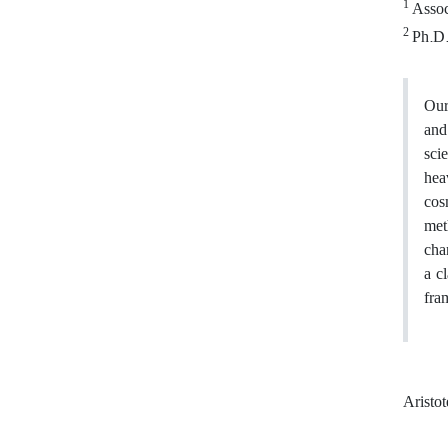
1
Associ
2
Ph.D. 
Our
and
sci
hea
cos
met
cha
a c
fra
Aristo