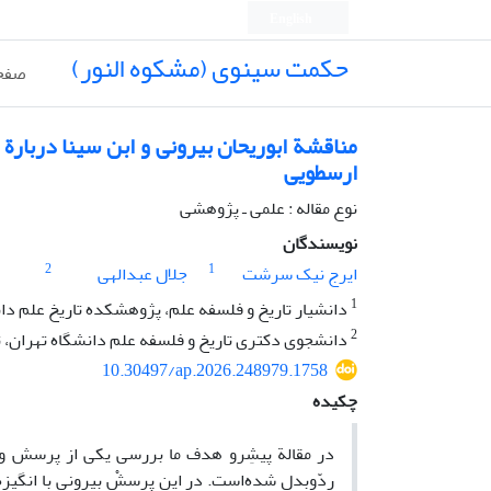
English
حکمت سینوی (مشکوه النور)
صفح
مناقشة ابوریحان بیرونی و ابن­ سینا دربارة
ارسطویی
نوع مقاله : علمی ـ پژوهشی
نویسندگان
2
1
ایرج نیک سرشت
جلال عبدالهی
1
دانشیار تاریخ و فلسفه علم، پژوهشکده تاریخ علم دانش
2
دانشجوی دکتری تاریخ و فلسفه علم دانشگاه تهران، ته
10.30497/ap.2026.248979.1758
چکیده
در مقالة پیشِ­رو هدف ما بررسی یکی از پرسش­ و پ
ردّوبدل شده‌است. در این پرسشْ بیرونی با انگیزه‌