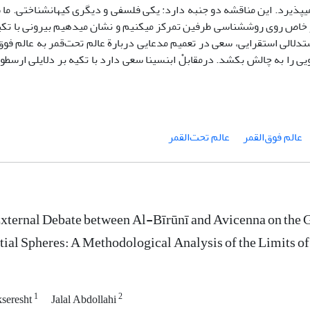
می­پذیرد. این مناقشه دو جنبه دارد: یکی فلسفی و دیگری کیهان­شناختی. ما
ر خاص روی روش­شناسی طرفین تمرکز می­کنیم و نشان می­دهیم بیرونی با تکی
تدلالی استقرایی، سعی در تعمیم مدعایی دربارة عالم تحت‌قمر به عالم فوق
یی را به چالش بکشد. درمقابلْ ابن­سینا سعی دارد با تکیه بر دلایلی ارسطوی
عالم فوق‌القمر
عالم تحت‌القمر
xternal Debate between Al-Bīrūnī and Avicenna on the G
tial Spheres: A Methodological Analysis of the Limits of
1
2
kseresht
Jalal Abdollahi