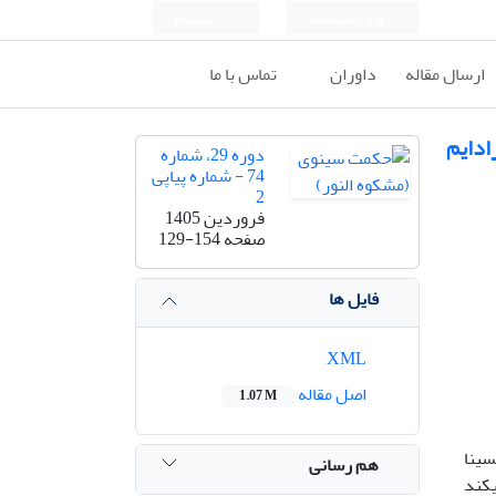
ورود به سامانه
ثبت نام
ارسال مقاله
داوران
تماس با ما
ادایم
دوره 29، شماره
74 - شماره پیاپی
2
فروردین 1405
صفحه
129-154
فایل ها
XML
اصل مقاله
1.07 M
سینا
هم رسانی
­کند