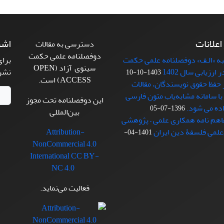
 اعلانات
اشت
دسترسی به مقالات
دوفصلنامه علمی حکمت
ه «الـف» دوفصلنامه علمی حکمت
برای
سینوی آزاد (OPEN
ارزیابی سال 1402
نشر
1403-10-10
ACCESS) است.
 حفظ حقوق نویسندگان، مقالات
با سامانه مشابه‌یاب متون فارسی
این دوفصلنامه تحت مجوز
ده می شود.
1396-07-05
بین‌المللی
فاهم نامه همکاری علمی – پژوهشی
‌علمی فلسفۀ دین ایران
Attribution-
1401-04-
NonCommercial 4.0
International CC BY-
NC 4.0
فعالیت می‌نماید.