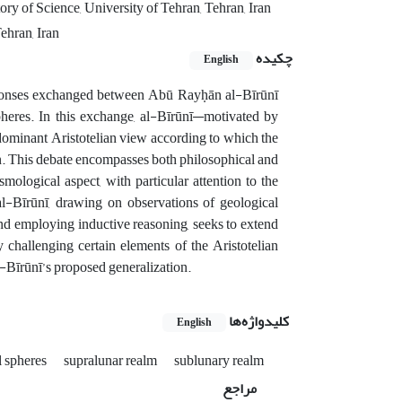
ory of Science, University of Tehran, Tehran, Iran
ehran, Iran
چکیده
English
responses exchanged between Abū Rayḥān al-Bīrūnī
pheres. In this exchange, al-Bīrūnī—motivated by
 dominant Aristotelian view according to which the
n. This debate encompasses both philosophical and
mological aspect, with particular attention to the
l-Bīrūnī, drawing on observations of geological
d employing inductive reasoning, seeks to extend
y challenging certain elements of the Aristotelian
al-Bīrūnī’s proposed generalization.
کلیدواژه‌ها
English
al spheres
supralunar realm
sublunary realm
مراجع