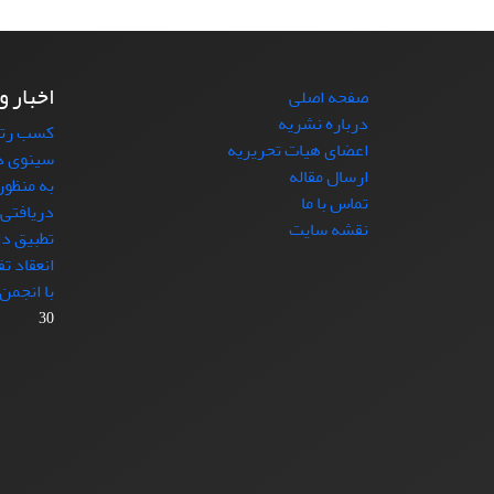
اخبار و
صفحه اصلی
درباره نشریه
کسب رتب
اعضای هیات تحریریه
سینوی در 
ارسال مقاله
به منظور
تماس با ما
دریافتی 
نقشه سایت
تطبیق دا
انعقاد ت
با انجمن
30