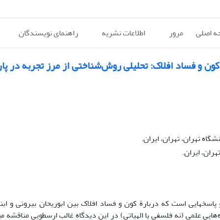
ه اصلی
مرور
اطلاعات نشریه
راهنمای نویسندگان
 کون و فساد افلاک: تحلیلی روش‌شناختی از مرز تجربه در پار
گاه تهران، تهران، ایران.
ران، ایران.
اسخ­هایی است که دربارة کون و فساد افلاک بین ابوریحان بیرونی و ابن­
هایی علمی (نه فلسفی یا الهیاتی) در این دیدگاه غالب ارسطو­یی مناقشه می