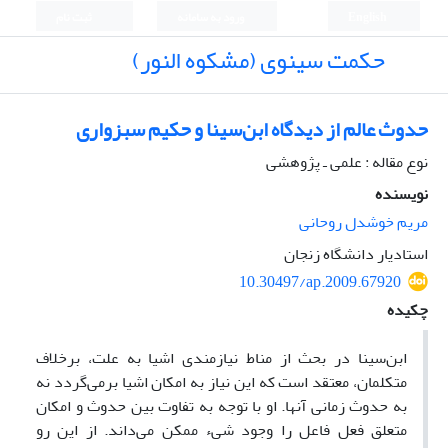
English
ورود به سامانه
ثبت نام
حکمت سینوی (مشکوه النور)
حدوث عالم از دیدگاه ابن‌سینا و حکیم سبزواری
نوع مقاله : علمی ـ پژوهشی
نویسنده
مریم خوشدل روحانی
استادیار دانشگاه زنجان
10.30497/ap.2009.67920
چکیده
ابن‌سینا در بحث از مناط نیازمندی اشیا به علت، برخلاف
متکلمان، معتقد است که این نیاز به امکان اشیا برمی‌گردد نه
به حدوث زمانی آنها. او با توجه به تفاوت بین حدوث و امکان
متعلق فعل فاعل را وجود شیء ممکن می‌داند. از این رو