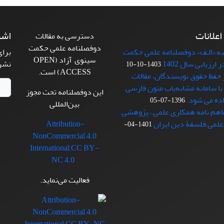
 اعلانات
اشت
دسترسی به مقالات
دوفصلنامه علمی حکمت
ه «الـف» دوفصلنامه علمی حکمت
برای
سینوی آزاد (OPEN
ارزیابی سال 1402
نشر
1403-10-10
ACCESS) است.
 حفظ حقوق نویسندگان، مقالات
با سامانه مشابه‌یاب متون فارسی
این دوفصلنامه تحت مجوز
ده می شود.
1396-07-05
بین‌المللی
فاهم نامه همکاری علمی – پژوهشی
‌علمی فلسفۀ دین ایران
Attribution-
1401-04-
NonCommercial 4.0
International CC BY-
NC 4.0
فعالیت می‌نماید.