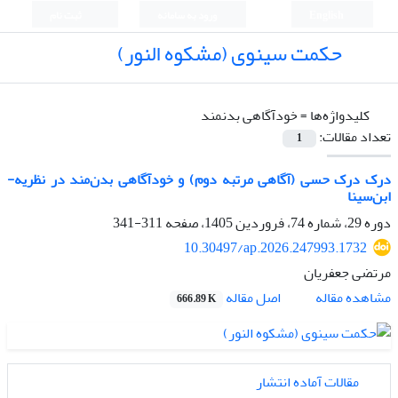
English
ورود به سامانه
ثبت نام
حکمت سینوی (مشکوه النور)
کلیدواژه‌ها =
خودآگاهی بدن­مند
تعداد مقالات:
1
درک درک حسی (آگاهی مرتبه­ دوم) و خودآگاهی بدن‌مند در نظریه­
ابن‌سینا
دوره 29، شماره 74، فروردین 1405، صفحه
311-341
10.30497/ap.2026.247993.1732
مرتضی جعفریان
اصل مقاله
مشاهده مقاله
666.89 K
مقالات آماده انتشار