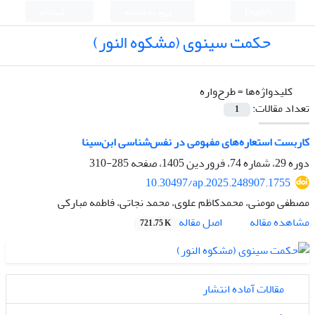
English
ورود به سامانه
ثبت نام
حکمت سینوی (مشکوه النور)
کلیدواژه‌ها =
طرح‌واره
تعداد مقالات:
1
کاربست استعاره‌های مفهومی در نفس‌شناسی ابن‌سینا
دوره 29، شماره 74، فروردین 1405، صفحه
285-310
10.30497/ap.2025.248907.1755
مصطفی مومنی، محمدکاظم علوی، محمد نجاتی، فاطمه مبارکی
اصل مقاله
مشاهده مقاله
721.75 K
مقالات آماده انتشار