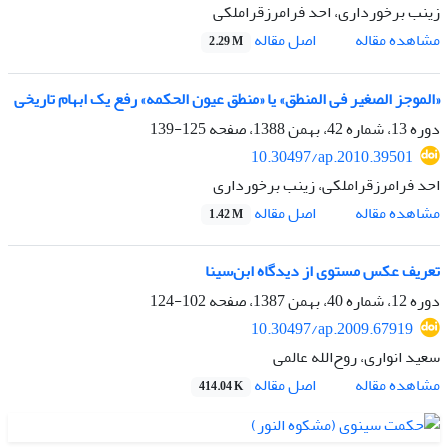
زینب برخورداری، احد فرامرزقراملکی
اصل مقاله
مشاهده مقاله
2.29 M
«الموجز الصغیر فی المنطق» یا «منطق عیون الحکمه» رفع یک ابهام تاریخی
دوره 13، شماره 42، بهمن 1388، صفحه
125-139
10.30497/ap.2010.39501
احد فرامرزقراملکی، زینب برخورداری
اصل مقاله
مشاهده مقاله
1.42 M
تعریف عکس مستوی از دیدگاه ابن‌سینا
دوره 12، شماره 40، بهمن 1387، صفحه
102-124
10.30497/ap.2009.67919
سعید انواری، روح‌الله عالمی
اصل مقاله
مشاهده مقاله
414.04 K