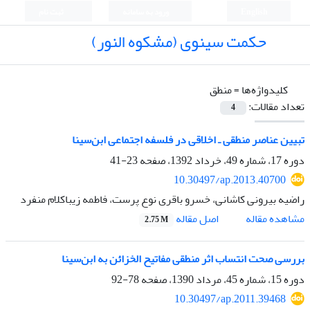
English
ورود به سامانه
ثبت نام
حکمت سینوی (مشکوه النور)
کلیدواژه‌ها =
منطق
تعداد مقالات:
4
تبیین عناصر منطقی ـ اخلاقی در فلسفه اجتماعی ابن‌سینا
دوره 17، شماره 49، خرداد 1392، صفحه
23-41
10.30497/ap.2013.40700
راضیه بیرونی کاشانی، خسرو باقری نوع ‏پرست، فاطمه زیباکلام منفرد
اصل مقاله
مشاهده مقاله
2.75 M
بررسی صحت انتساب اثر منطقی مفاتیح الخزائن به ابن‌سینا
دوره 15، شماره 45، مرداد 1390، صفحه
78-92
10.30497/ap.2011.39468